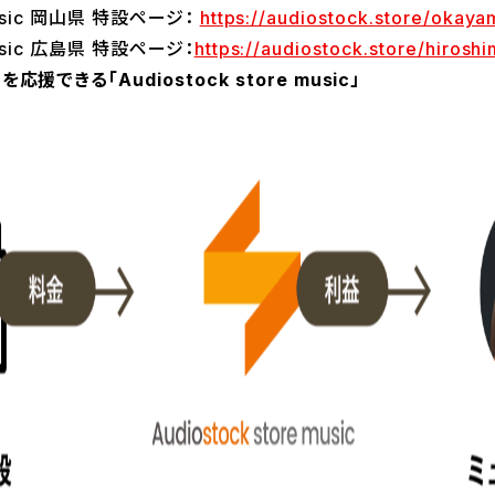
 music 岡山県 特設ページ：​
https://audiostock.store/okaya
music 広島県 特設ページ：​
https://audiostock.store/hiroshi
できる「Audiostock store music」