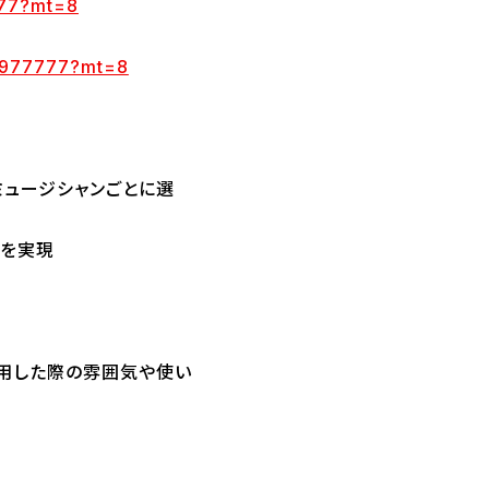
777?mt=8
56977777?mt=8
域ミュージシャンごとに選
トを実現
利用した際の雰囲気や使い