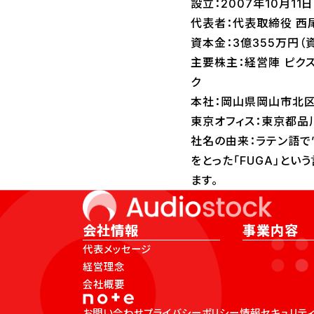
設立：2007年10月11日
代表者：代表取締役 西
資本金：3億355万円（
主要株主：経営陣 ピク
ク
本社：岡山県岡山市北区
東京オフィス：東京都品川
社名の由来：ラテン語で”創造
をとった「FUGA」と
ます。
会社情報
事業内容
代表メッセージ
経営理念
会社概要
お問い合わせ
プライバシーポリシー
情報セキュリテ