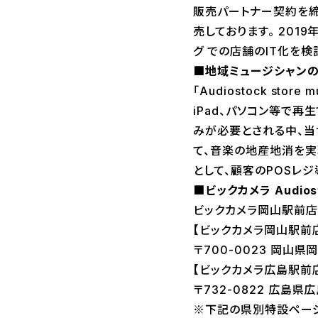
販売パートナー契約を締
売しております。 20
グ での店舗のIT化を
■地域ミュージシャン
「Audiostock st
iPad、パソコン等で
みが必要とされる中、当
て、音楽の地産地消を実
として、顧客のPOSレ
■ビックカメラ Audios
ビックカメラ岡山駅前店
【ビックカメラ岡山駅前
〒700-0023 岡山県
【ビックカメラ広島駅前
〒732-0822 広島県
※下記の県別特設ページ