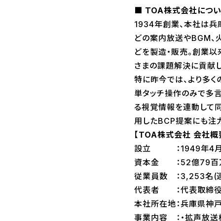
■ TOA株式会社につい
1934年創業、本社は
どの案内放送やBGM、
どを製造・販売。創業以
さまの課題解決に貢献し
特に昨今では、より多く
単タッチ操作のみで多
る視覚情報を連動して同
用したBCP提案にも注
【TOA株式会社 会社概
設立 ：1949年4月2
資本金 ：52億79百
従業員数 ：3,253名(連
代表者 ：代表取締役
本社所在地：兵庫県神
事業内容 ：・拡声放送