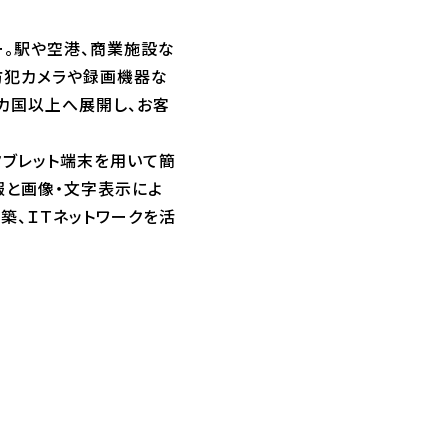
ー。駅や空港、商業施設な
防犯カメラや録画機器な
0カ国以上へ展開し、お客
タブレット端末を用いて簡
報と画像・文字表示によ
築、ＩＴネットワークを活