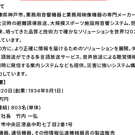
て
兵庫県神戸市。業務用音響機器と業務用映像機器の専門メーカ
火災時の避難誘導放送、大規模スポーツ施設用音響システム、
来、培ってきた品質と技術力で確かなソリューションを世界12
ています。
の方に、より正確に情報を届けるためのソリューションを展開。
言語放送ができる多言語放送サービス、音声放送による聴覚情
時に発信する案内システムなども提供。災害に強いシステム構
力しています。
要】
0日(創業：1934年9月1日)
万円
結) 803名(単体)
社長 竹内 一弘
戸市中央区港島中町七丁目2番1号
機器、通信機器、その他情報伝達機械器具の製造販売