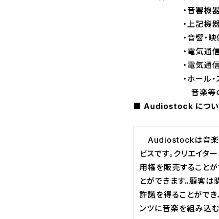
・音響機器、映像機
・上記機器の賃貸
・音響・映像に関す
・電気通信を利用
・電気通信
・ホール・スタジ
音楽等のイベン
■ Audiostock につ
Audiostockは
ビスです。クリエイタ
用権を販売することが
とができます。顧客は
許諾を得ることができ
ンツに音楽を組み込む