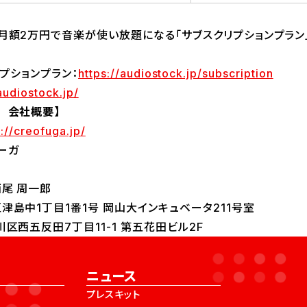
月額2万円で音楽が使い放題になる「サブスクリプションプラン」
クリプションプラン：
https://audiostock.jp/subscription
audiostock.jp/
 会社概要】
s://creofuga.jp/
ーガ
尾 周一郎
津島中1丁目1番1号 岡山大インキュベータ211号室
区西五反田7丁目11-1 第五花田ビル2F
ニュース
プレスキット