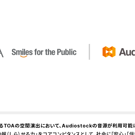
TOAの空間演出において、Audiostockの音源が利用可能
（しら）せる力」をコアコンピタンスとして、社会に「安心」「信