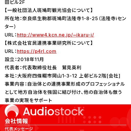
田ビル2F
【一般社団法人斑鳩町観光協会について】
所在地：奈良県生駒郡斑鳩町法隆寺1-8-25（法隆寺iセン
ター）
URL：
http://www4.kcn.ne.jp/~ikaru-i/
【株式会社官民連携事業研究所について】
URL：
https://p4rl.com
設立：2018年11月
代表者：代表取締役社長 鷲見英利
本社：大阪府四條畷市岡山1-3-12 上邨ビル2階[会社]
事業内容：自治体との連携事業形成のプロフェッショナル
として地方自治体を強固に結び付け、他の自治体も倣う
事業の実現をサポート
会社情報
代表メッセージ