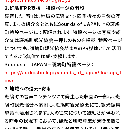
https://linkco.re/SPqgNByz
2.斑鳩町PR支援―特設ページの開設
集音した「音」は、地域の伝統文化・四季折々の自然の写
真、まちの紹介文とともにSounds of JAPAN上の斑鳩
町特設ページにて配信されます。特設ページの写真や紹
介文は斑鳩町観光協会一押しのものを掲載。特設ページ
についても、斑鳩町観光協会がまちのPR媒体として活用
できるよう無償で作成・支援します。
Sounds of JAPAN－斑鳩町特設ページ：
https://audiostock.jp/sounds_of_japan/ikaruga_t
own
3.地域への還元・寄附
斑鳩町の音声コンテンツにて発生した収益の一部は、斑
鳩町観光協会へ寄附し、斑鳩町観光協会にて、観光振興
施策へ活用されます。人の往来について繊細さが伴われ
る昨今の状況下において、観光と地域産業が輝きを放ち