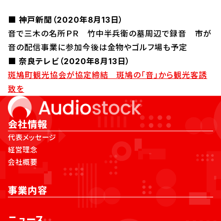
■ 神戸新聞（2020年8月13日）
音で三木の名所ＰＲ 竹中半兵衛の墓周辺で録音 市が
音の配信事業に参加今後は金物やゴルフ場も予定
■ 奈良テレビ（2020年8月13日）
斑鳩町観光協会が協定締結 斑鳩の「音」から観光客誘
致を
会社情報
代表メッセージ
経営理念
会社概要
事業内容
ニュース