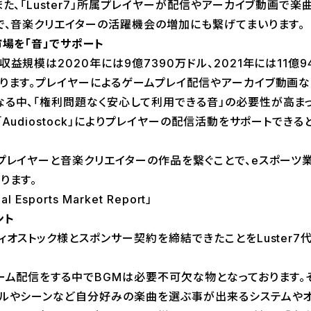
た、「Luster7」所属プレイヤーが配信やアーカイブ動画で
で、音楽クリエイターの活躍機会の増加にも繋げてまいります。
市場を「音」でサポート
規模は2020年には9億7390万ドル、2021年には11億9
ります。プレイヤーによるゲームプレイ配信やアーカイブ動画な
る中、「権利問題なく安心して利用できる音」の必要性が高まっ
Audiostock」によりプレイヤーの配信活動をサポートでき
レイヤーと音楽クリエイターの作品を繋ぐことで、eスポーツ
ります。
 Esports Market Report」
ント
ィオストック様とスポンサー契約を締結できたことをLuster7
ーム配信をする中でBGMは必要不可欠な物となっております。
ルやシーンなど自分好みの楽曲を選ぶ事が出来るシステムやオ