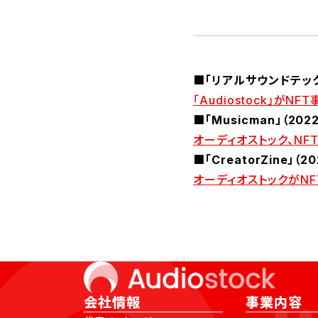
■「リアルサウンドテック」
「Audiostock」が
■「Musicman」（202
オーディオストック、N
■「CreatorZine」（2
オーディオストックがNFT
会社情報
事業内容