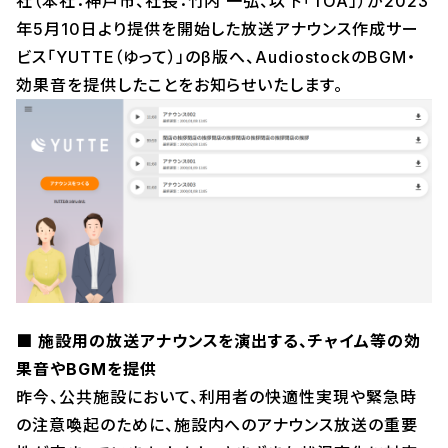
社（本社：神戸市、社長：竹内 一弘、以下「TOA」）が2023
年5月10日より提供を開始した放送アナウンス作成サー
ビス「YUTTE（ゆって）」のβ版へ、AudiostockのBGM・
効果音を提供したことをお知らせいたします。
■ 施設用の放送アナウンスを演出する、チャイム等の効
果音やBGMを提供
昨今、公共施設において、利用者の快適性実現や緊急時
の注意喚起のために、施設内へのアナウンス放送の重要