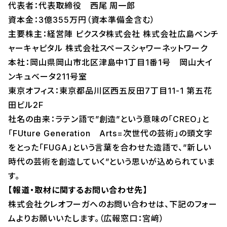
代表者：代表取締役 西尾 周一郎
資本金：3億355万円（資本準備金含む）
主要株主：経営陣 ピクスタ株式会社 株式会社広島ベンチ
ャーキャピタル 株式会社スペースシャワーネットワーク
本社：岡山県岡山市北区津島中1丁目1番1号 岡山大イ
ンキュベータ211号室
東京オフィス：東京都品川区西五反田7丁目11-1 第五花
田ビル2F
社名の由来：ラテン語で”創造”という意味の「CREO」と
「FUture Generation Arts=次世代の芸術」の頭文字
をとった「FUGA」という言葉を合わせた造語で、”新しい
時代の芸術を創造していく”という思いが込められていま
す。
【報道・取材に関するお問い合わせ先】
株式会社クレオフーガへのお問い合わせは、下記のフォー
ムよりお願いいたします。（広報窓口：宮﨑）